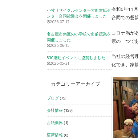
令和6年11
小牧リサイクルセンター大府古紙セ
ンター合同歓迎会を開催しました
合同での懇
2026-07-17
コロナ渦が
名古屋市南区の小学校で出前授業を
開催しました
素の一つで
2026-06-15
当社の経営
530運動イベントに協賛しました
2026-05-31
化でき、家
カテゴリーアーカイブ
ブログ
(75)
会社情報
(159)
古紙業界
(1)
更新情報
(6)