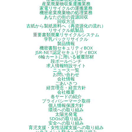
産業廃棄物収集運搬業務
家電リサイクルの運搬業務
機密産業廃棄物の処理業務
あなたの街の資源回収
回収方法
古紙から製紙原料へ（再資源化の流れ）
リサイクル紙製品
重要書類廃棄リサイクルシステム
学乳パックリサイクル
製品情報
機密書類セキュリティBOX
JSR-NET認定セキュリティBOX
6輪カートに用いる被覆部材
段ボールベンチ
求人情報特設サイト
ニュース一覧
お問い合わせ
会社情報
ごあいさつ
経営理念・経営方針
会社概要
各ヤードの紹介
プライバシーマーク取得
個人情報保護方針
環境への取り組み
太陽光発電
SDGsの取り組み
安全への取り組み
育児支援・女性活躍支援への取り組み
ハラスメント防止への取り組み