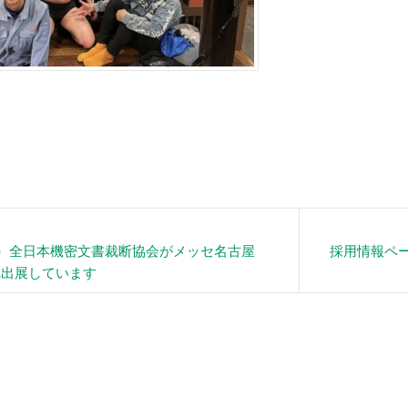
）全日本機密文書裁断協会がメッセ名古屋
採用情報ペ
4へ出展しています