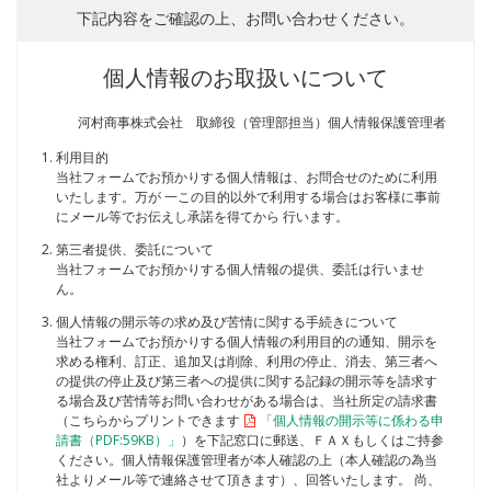
下記内容をご確認の上、お問い合わせください。
個人情報のお取扱いについて
河村商事株式会社 取締役（管理部担当）個人情報保護管理者
利用目的
当社フォームでお預かりする個人情報は、お問合せのために利用
いたします。万が 一この目的以外で利用する場合はお客様に事前
にメール等でお伝えし承諾を得てから 行います。
第三者提供、委託について
当社フォームでお預かりする個人情報の提供、委託は行いませ
ん。
個人情報の開示等の求め及び苦情に関する手続きについて
当社フォームでお預かりする個人情報の利用目的の通知、開示を
求める権利、訂正、追加又は削除、利用の停止、消去、第三者へ
の提供の停止及び第三者への提供に関する記録の開示等を請求す
る場合及び苦情等お問い合わせがある場合は、当社所定の請求書
（こちらからプリントできます
「個人情報の開示等に係わる申
請書（PDF:59KB）」
）を下記窓口に郵送、ＦＡＸもしくはご持参
ください。個人情報保護管理者が本人確認の上（本人確認の為当
社よりメール等で連絡させて頂きます）、回答いたします。 尚、