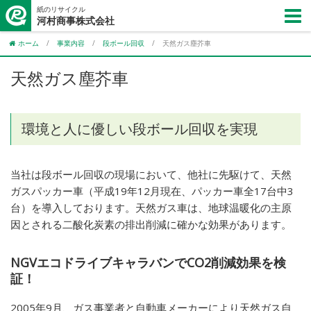
紙のリサイクル
河村商事株式会社
ホーム
/
事業内容
/
段ボール回収
/
天然ガス塵芥車
天然ガス塵芥車
環境と人に優しい段ボール回収を実現
当社は段ボール回収の現場において、他社に先駆けて、天然
ガスパッカー車（平成19年12月現在、パッカー車全17台中3
台）を導入しております。天然ガス車は、地球温暖化の主原
因とされる二酸化炭素の排出削減に確かな効果があります。
NGVエコドライブキャラバンでCO2削減効果を検
証！
2005年9月、ガス事業者と自動車メーカーにより天然ガス自