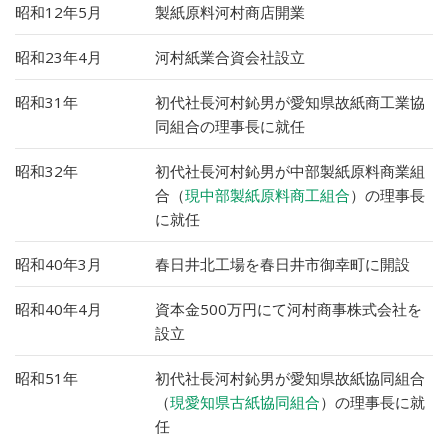
昭和12年5月
製紙原料河村商店開業
昭和23年4月
河村紙業合資会社設立
昭和31年
初代社長河村鈊男が愛知県故紙商工業協
同組合の理事長に就任
昭和32年
初代社長河村鈊男が中部製紙原料商業組
合（
現中部製紙原料商工組合
）の理事長
に就任
昭和40年3月
春日井北工場を春日井市御幸町に開設
昭和40年4月
資本金500万円にて河村商事株式会社を
設立
昭和51年
初代社長河村鈊男が愛知県故紙協同組合
（
現愛知県古紙協同組合
）の理事長に就
任