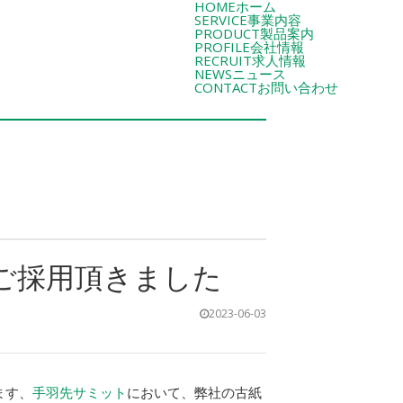
HOME
ホーム
SERVICE
事業内容
PRODUCT
製品案内
PROFILE
会社情報
RECRUIT
求人情報
NEWS
ニュース
CONTACT
お問い合わせ
ご採用頂きました
2023-06-03
ます、
手羽先サミット
において、弊社の古紙