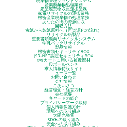
廃棄物管理クラウドシステム
産業廃棄物処理業務
産業廃棄物収集運搬業務
家電リサイクルの運搬業務
機密産業廃棄物の処理業務
あなたの街の資源回収
回収方法
古紙から製紙原料へ（再資源化の流れ）
リサイクル紙製品
重要書類廃棄リサイクルシステム
学乳パックリサイクル
製品情報
機密書類セキュリティBOX
JSR-NET認定セキュリティBOX
6輪カートに用いる被覆部材
段ボールベンチ
求人情報特設サイト
ニュース一覧
お問い合わせ
会社情報
ごあいさつ
経営理念・経営方針
会社概要
各ヤードの紹介
プライバシーマーク取得
個人情報保護方針
環境への取り組み
太陽光発電
SDGsの取り組み
安全への取り組み