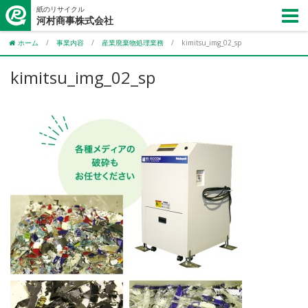
紙のリサイクル
河村商事株式会社
ホーム
/
事業内容
/
産業廃棄物処理業務
/
kimitsu_img_02_sp
kimitsu_img_02_sp