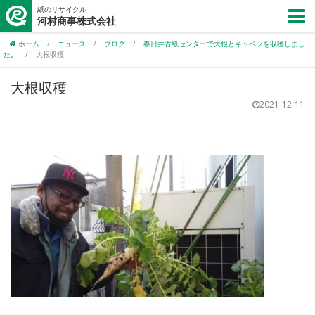
紙のリサイクル
河村商事株式会社
ホーム
/
ニュース
/
ブログ
/
春日井古紙センターで大根とキャベツを収穫しまし
た。
/
大根収穫
大根収穫
2021-12-11