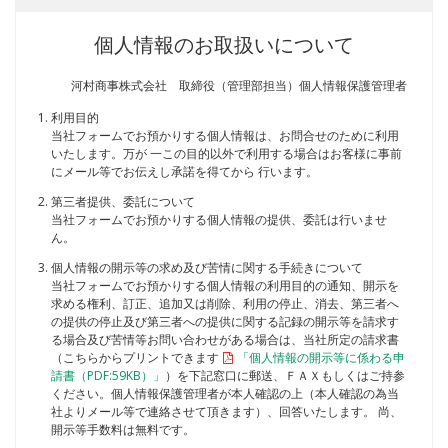
個人情報のお取扱いについて
河村商事株式会社 取締役（管理部担当）個人情報保護管理者
利用目的
当社フォームでお預かりする個人情報は、お問合せのために利用
いたします。万が 一この目的以外で利用する場合はお客様に事前
にメール等でお伝えし承諾を得てから 行います。
第三者提供、委託について
当社フォームでお預かりする個人情報の提供、委託は行いませ
ん。
個人情報の開示等の求め及び苦情に関する手続きについて
当社フォームでお預かりする個人情報の利用目的の通知、開示を
求める権利、訂正、追加又は削除、利用の停止、消去、第三者へ
の提供の停止及び第三者への提供に関する記録の開示等を請求す
る場合及び苦情等お問い合わせがある場合は、当社所定の請求書
（こちらからプリントできます
「個人情報の開示等に係わる申
請書（PDF:59KB）」
）を下記窓口に郵送、ＦＡＸもしくはご持参
ください。個人情報保護管理者が本人確認の上（本人確認の為当
社よりメール等で連絡させて頂きます）、回答いたします。 尚、
開示等手数料は無料です。